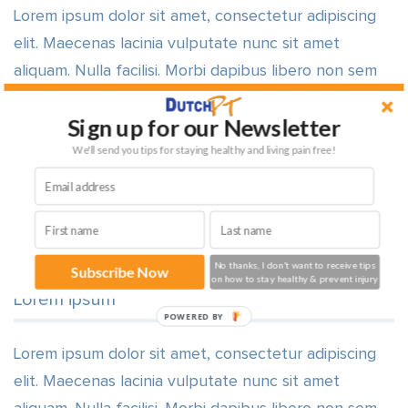
Lorem ipsum dolor sit amet, consectetur adipiscing
elit. Maecenas lacinia vulputate nunc sit amet
aliquam. Nulla facilisi. Morbi dapibus libero non sem
dignissim, laoreet consectetur velit lobortis. Class
Sign up for our Newsletter
aptent taciti sociosqu ad litora torquent per conubia
We'll send you tips for staying healthy and living pain free!
nostra, per inceptos himenaeos. Cras a nibh
fermentum, venenatis quam vel, tempus quam. Nulla
dictum vel ante ac varius. Integer bibendum mauris id
consequat posuere.
No thanks, I don't want to receive tips
Subscribe Now
on how to stay healthy & prevent injury
Lorem ipsum
POWERED BY
Lorem ipsum dolor sit amet, consectetur adipiscing
elit. Maecenas lacinia vulputate nunc sit amet