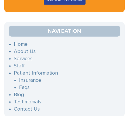
C
o
n
NAVIGATION
s
t
Home
a
About Us
n
Services
t
Staff
C
Patient Information
o
Insurance
n
Faqs
t
Blog
a
Testimonials
c
Contact Us
t
U
s