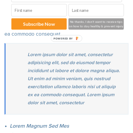
elit, sed do eiusmod tempor incididunt ut labore et
dolore magna aliqua. Ut enim ad minim veniam, quis
No thanks, I don't want to receive tips
Subscribe Now
nostrud exercitation ullamco laboris nisi ut aliquip ex
on how to stay healthy & prevent injury
ea commodo consequat.
POWERED BY
Lorem ipsum dolor sit amet, consectetur
adipisicing elit, sed do eiusmod tempor
incididunt ut labore et dolore magna aliqua.
Ut enim ad minim veniam, quis nostrud
exercitation ullamco laboris nisi ut aliquip
ex ea commodo consequat. Lorem ipsum
dolor sit amet, consectetur
Lorem Magnum Sed Mes